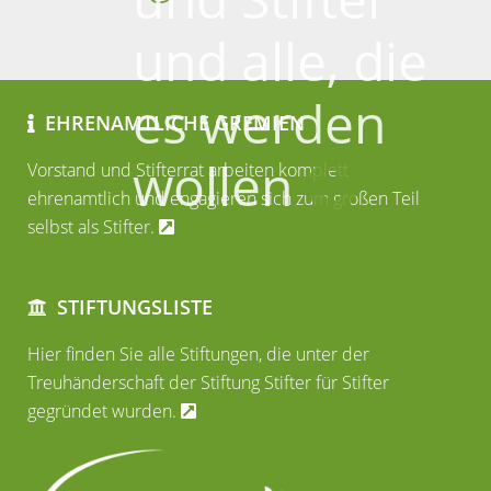
und alle, die
es werden
EHRENAMTLICHE GREMIEN
wollen
Vorstand und Stifterrat arbeiten komplett
ehrenamtlich und engagieren sich zum großen Teil
selbst als Stifter.
STIFTUNGSLISTE
Hier finden Sie alle Stiftungen, die unter der
Treuhänderschaft der Stiftung Stifter für Stifter
gegründet wurden.