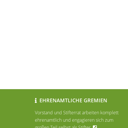
EHRENAMTLICHE GREMIEN
Vorstand und Stifterrat arbeiten komplett
ehrenamtlich und engagieren sich zum
großen Teil selbst als Stifter.