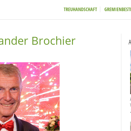
TREUHANDSCHAFT
GREMIENBEST
xander Brochier
A