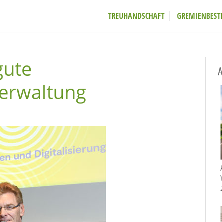
TREUHANDSCHAFT
GREMIENBEST
gute
A
verwaltung