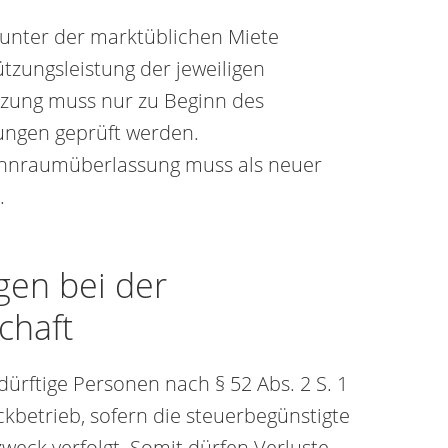
 unter der marktüblichen Miete
tzungsleistung der jeweiligen
etzung muss nur zu Beginn des
ungen geprüft werden.
ohnraumüberlassung muss als neuer
.
gen bei der
chaft
dürftige Personen nach § 52 Abs. 2 S. 1
kbetrieb, sofern die steuerbegünstigte
weck verfolgt. Somit dürfen Verluste